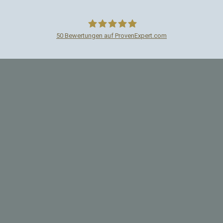
50
Bewertungen auf ProvenExpert.com
Paartherapie Perl