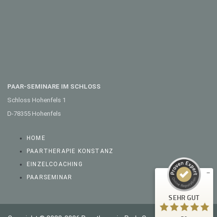
PAAR-SEMINARE IM SCHLOSS
Schloss Hohenfels 1
Kundenbewertungen und Erfahrungen zu
D-78355 Hohenfels
Paartherapie Perl
SEHR GUT
%
100
HOME
Empfehlungen auf
PAARTHERAPIE KONSTANZ
ProvenExpert.com
5,00
/
4,99
EINZELCOACHING
PAARSEMINAR
17
33
Bewertungen auf
2
Bewertungen von
SEHR GUT
ProvenExpert.com
anderen Quellen