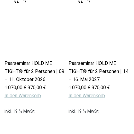
SALE!
SALE!
Paarseminar HOLD ME
Paarseminar HOLD ME
TIGHT® für 2 Personen | 09.
TIGHT® für 2 Personen | 14.
– 11. Oktober 2026
– 16. Mai 2027
Ursprünglicher
Aktueller
Ursprünglicher
Aktueller
1.070,00
€
970,00
€
1.070,00
€
970,00
€
Preis
Preis
Preis
Preis
In den Warenkorb
In den Warenkorb
war:
ist:
war:
ist:
1.070,00 €
970,00 €.
1.070,00 €
970,00 €.
inkl. 19 % MwSt.
inkl. 19 % MwSt.