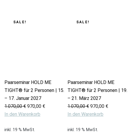
SALE!
SALE!
Paarseminar HOLD ME
Paarseminar HOLD ME
TIGHT® für 2 Personen | 15.
TIGHT® für 2 Personen | 19.
– 17. Januar 2027
– 21. März 2027
Ursprünglicher
Aktueller
Ursprünglicher
Aktueller
1.070,00
€
970,00
€
1.070,00
€
970,00
€
Preis
Preis
Preis
Preis
In den Warenkorb
In den Warenkorb
war:
ist:
war:
ist:
1.070,00 €
970,00 €.
1.070,00 €
970,00 €.
inkl. 19 % MwSt.
inkl. 19 % MwSt.