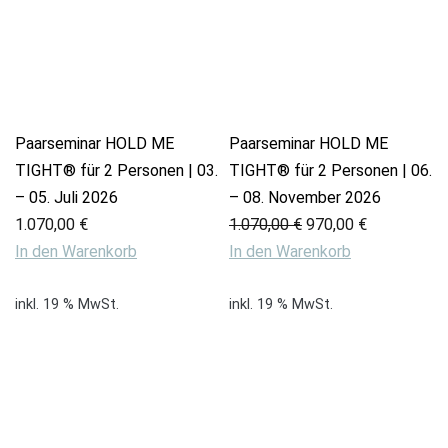
Paarseminar HOLD ME
Paarseminar HOLD ME
TIGHT® für 2 Personen | 03.
TIGHT® für 2 Personen | 06.
– 05. Juli 2026
– 08. November 2026
Ursprünglicher
Aktueller
1.070,00
€
1.070,00
€
970,00
€
Preis
Preis
In den Warenkorb
In den Warenkorb
war:
ist:
1.070,00 €
970,00 €.
inkl. 19 % MwSt.
inkl. 19 % MwSt.